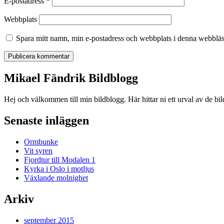
E-postadress
*
Webbplats
Spara mitt namn, min e-postadress och webbplats i denna webbläsa
Mikael Fändrik Bildblogg
Hej och välkommen till min bildblogg. Här hittar ni ett urval av de bil
Senaste inläggen
Ormbunke
Vit syren
Fjordtur till Modalen 1
Kyrka i Oslo i motljus
Växlande molnighet
Arkiv
september 2015