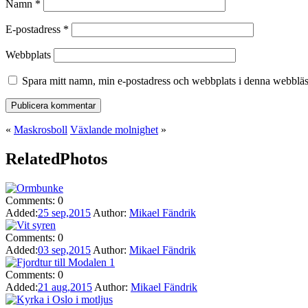
Namn
*
E-postadress
*
Webbplats
Spara mitt namn, min e-postadress och webbplats i denna webbläsa
«
Maskrosboll
Växlande molnighet
»
Related
Photos
Comments:
0
Added:
25 sep,2015
Author:
Mikael Fändrik
Comments:
0
Added:
03 sep,2015
Author:
Mikael Fändrik
Comments:
0
Added:
21 aug,2015
Author:
Mikael Fändrik